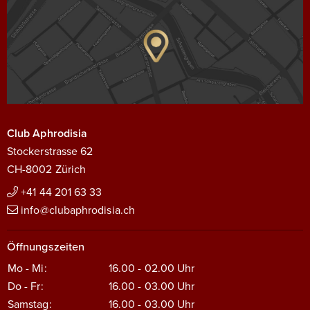
Club Aphrodisia
Stockerstrasse 62
CH-8002 Zürich
+41 44 201 63 33
info@clubaphrodisia.ch
Öffnungszeiten
Mo - Mi:
16.00 - 02.00
Uhr
Do - Fr:
16.00 - 03.00
Uhr
Samstag:
16.00 - 03.00
Uhr