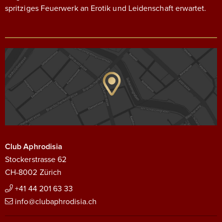
spritziges Feuerwerk an Erotik und Leidenschaft erwartet.
Club Aphrodisia
Stockerstrasse 62
CH-8002 Zürich
+41 44 201 63 33
info@clubaphrodisia.ch