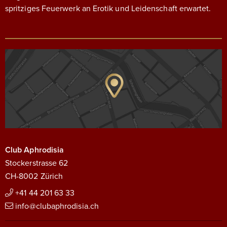
spritziges Feuerwerk an Erotik und Leidenschaft erwartet.
Club Aphrodisia
Stockerstrasse 62
CH-8002 Zürich
+41 44 201 63 33
info@clubaphrodisia.ch