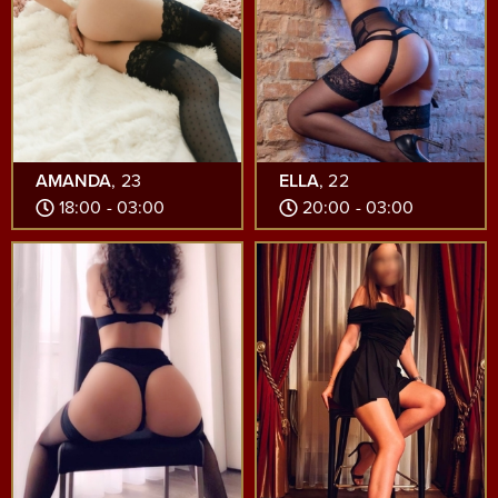
AMANDA
, 23
ELLA
, 22
18:00 - 03:00
20:00 - 03:00