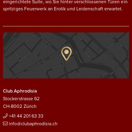
eingerichtete Suite, wo Sie hinter verschlossenen Türen ein
spritziges Feuerwerk an Erotik und Leidenschaft erwartet.
Club Aphrodisia
Stockerstrasse 62
CH-8002 Zürich
+41 44 201 63 33
info@clubaphrodisia.ch