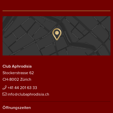
Club Aphrodisia
Stockerstrasse 62
CH-8002 Zürich
+41 44 201 63 33
info@clubaphrodisia.ch
Öffnungszeiten