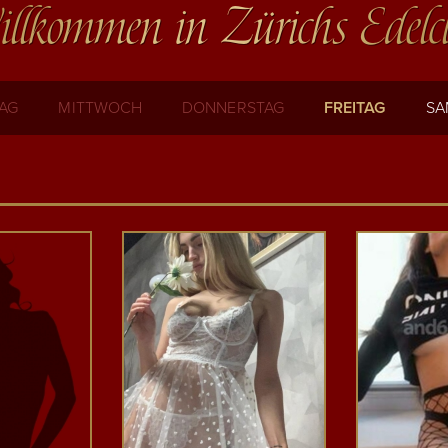
llkommen in Zürichs Edelc
TAG
MITTWOCH
DONNERSTAG
FREITAG
SA