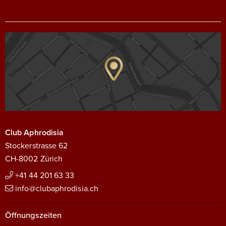
Club Aphrodisia
Stockerstrasse 62
CH-8002 Zürich
+41 44 201 63 33
info@clubaphrodisia.ch
Öffnungszeiten