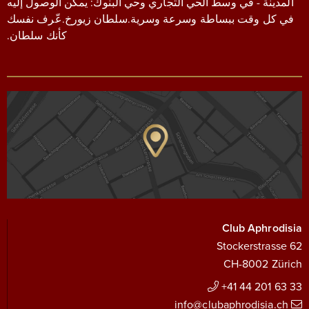
المدينة - في وسط الحي التجاري وحي البنوك: يمكن الوصول إليه
في كل وقت ببساطة وسرعة وسرية.سلطان زيورخ.عّرف نفسك
كأنك سلطان.
Club Aphrodisia
Stockerstrasse 62
CH-8002 Zürich
+41 44 201 63 33
info@clubaphrodisia.ch