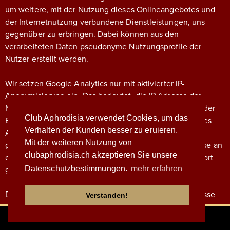
um weitere, mit der Nutzung dieses Onlineangebotes und
der Internetnutzung verbundene Dienstleistungen, uns
gegenüber zu erbringen. Dabei können aus den
verarbeiteten Daten pseudonyme Nutzungsprofile der
Nutzer erstellt werden.
Wir setzen Google Analytics nur mit aktivierter IP-
Anonymisierung ein. Das bedeutet, die IP-Adresse der
Nutzer wird von Google innerhalb von Mitgliedstaaten der
Club Aphrodisia verwendet Cookies, um das
Europäischen Union oder in anderen Vertragsstaaten des
Verhalten der Kunden besser zu eruieren.
Abkommens über den Europäischen Wirtschaftsraum
Mit der weiteren Nutzung von
gekürzt. Nur in Ausnahmefällen wird die volle IP-Adresse an
clubaphrodisia.ch akzeptieren Sie unsere
einen Server von Google in den USA übertragen und dort
Datenschutzbestimmungen.
mehr erfahren
gekürzt.
Die von dem Browser des Nutzers übermittelte IP-Adresse
Verstanden!
wird nicht mit anderen Daten von Google zusammengeführt.
ESCORT 24 H VERFÜGBAR!
Die Nutzer können die Speicherung der Cookies durch eine