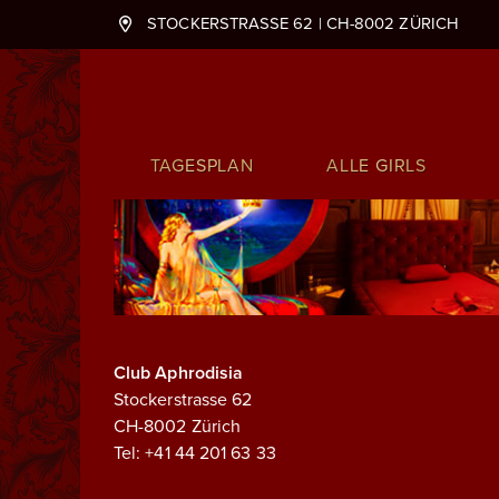
STOCKERSTRASSE 62 | CH-8002 ZÜRICH
Hauptnavigation
TAGESPLAN
ALLE GIRLS
Club Aphrodisia
Stockerstrasse 62
CH-8002 Zürich
Tel: +41 44 201 63 33