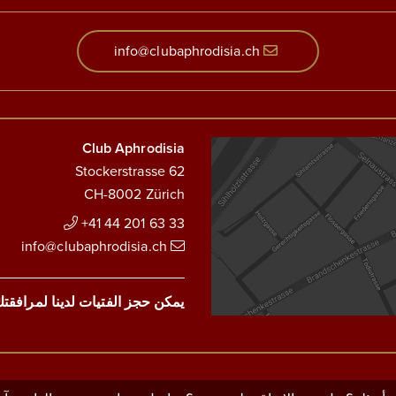
info@clubaphrodisia.ch
Club Aphrodisia
Stockerstrasse 62
CH-8002 Zürich
+41 44 201 63 33
info@clubaphrodisia.ch
يمكن حجز الفتيات لدينا لمرافقت