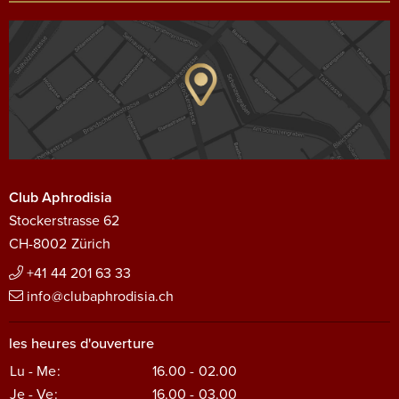
Club Aphrodisia
Stockerstrasse 62
CH-8002 Zürich
+41 44 201 63 33
info@clubaphrodisia.ch
les heures d'ouverture
Lu - Me:
16.00 - 02.00
Je - Ve:
16.00 - 03.00