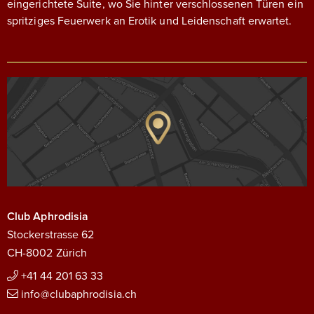
eingerichtete Suite, wo Sie hinter verschlossenen Türen ein
spritziges Feuerwerk an Erotik und Leidenschaft erwartet.
Club Aphrodisia
Stockerstrasse 62
CH-8002 Zürich
+41 44 201 63 33
info@clubaphrodisia.ch