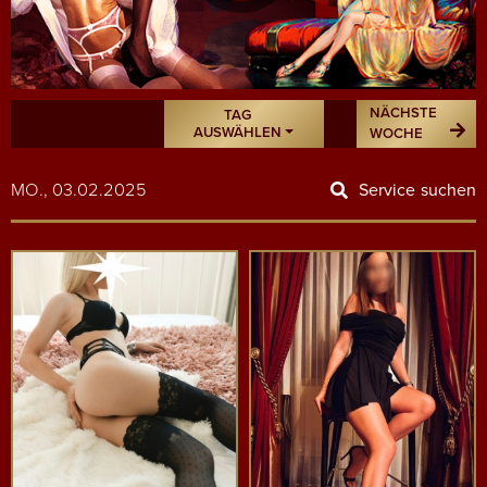
NÄCHSTE
TAG
AUSWÄHLEN
WOCHE
MO., 03.02.2025
Service suchen