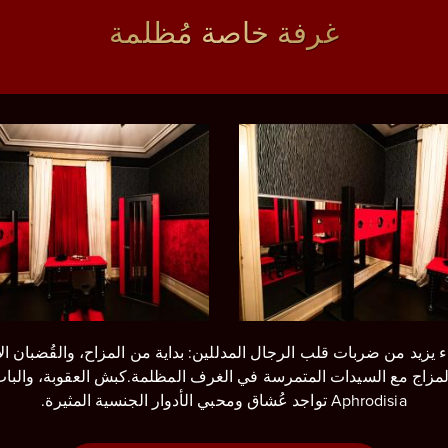
غرفة خاصة مُظلمة
زيد من ضربات قلب الرجال المدللين: بداية من المزاح، والقُضبان ال
لمزاج مع السيدات المتمرسة في الغرف المظلمة.كبش العقوبة، والباب ال
Aphrodisia تواجد عُشاق ومحبي الأدوار الجنسية المثيرة.