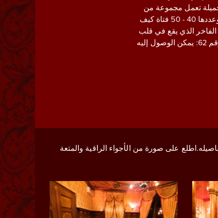
الجميلة تعمل مجموعة من
الفتيات الفاتنات على رضاك بشكل ساحر وغير متطفل.تعرف الفتيات الفاتنات الموجودة يوميا وعددها 40 - 50 فتاة كيف
الفاخر الذي يقع في قلب
مدينة زيورخ، في قلب الحي التجاري وحي البنوك، في شارع شتوكر شتراسه [Stockerstrasse] رقم 62: يمكن الوصول إليه
اصيله.اطلع على صورة من الأجواء الراقية والمتعة